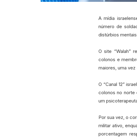
A mídia israelen
número de soldad
distúrbios mentais
O site “Walah” r
colonos e membro
maiores, uma vez 
O “Canal 12” isra
colonos no norte 
um psicoterapeuta
Por sua vez, o co
militar ativo, en
porcentagem res