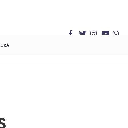
GORA
S