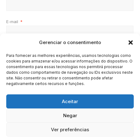
E-mail
*
Gerenciar o consentimento
Site
Para fornecer as melhores experiências, usamos tecnologias como
cookies para armazenar e/ou acessar informações do dispositivo. O
consentimento para essas tecnologias nos permitirá processar
dados como comportamento de navegação ou IDs exclusivos neste
site. Não consentir ou retirar o consentimento pode afetar
negativamente certos recursos e funções.
Aceitar
Negar
HOME
SOBRE
BRASIL
DOE AGORA
Ver preferências