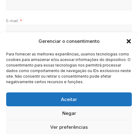
E-mail
*
Gerenciar o consentimento
Site
Para fornecer as melhores experiências, usamos tecnologias como
cookies para armazenar e/ou acessar informações do dispositivo. O
consentimento para essas tecnologias nos permitirá processar
dados como comportamento de navegação ou IDs exclusivos neste
site. Não consentir ou retirar o consentimento pode afetar
negativamente certos recursos e funções.
Aceitar
Negar
HOME
SOBRE
BRASIL
DOE AGORA
Ver preferências