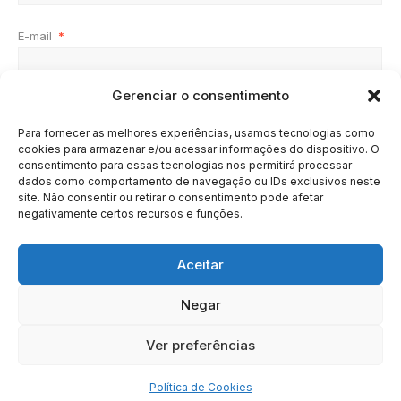
E-mail
*
Gerenciar o consentimento
Site
Para fornecer as melhores experiências, usamos tecnologias como
cookies para armazenar e/ou acessar informações do dispositivo. O
consentimento para essas tecnologias nos permitirá processar
dados como comportamento de navegação ou IDs exclusivos neste
site. Não consentir ou retirar o consentimento pode afetar
negativamente certos recursos e funções.
Aceitar
Negar
HOME
SOBRE
BRASIL
DOE AGORA
Ver preferências
Copyright © 2020 - 2023 | Arresala Noticias™
Política de Cookies