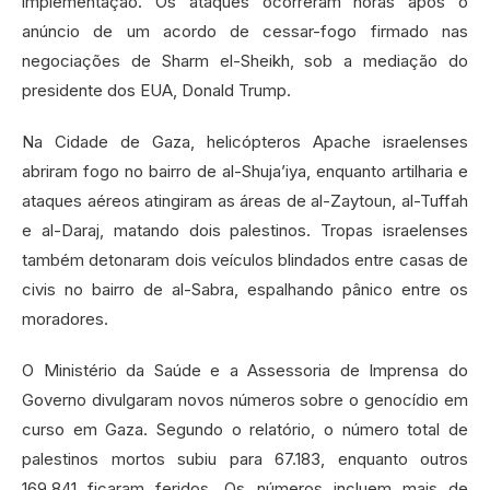
implementação. Os ataques ocorreram horas após o
anúncio de um acordo de cessar-fogo firmado nas
negociações de Sharm el-Sheikh, sob a mediação do
presidente dos EUA, Donald Trump.
Na Cidade de Gaza, helicópteros Apache israelenses
abriram fogo no bairro de al-Shuja’iya, enquanto artilharia e
ataques aéreos atingiram as áreas de al-Zaytoun, al-Tuffah
e al-Daraj, matando dois palestinos. Tropas israelenses
também detonaram dois veículos blindados entre casas de
civis no bairro de al-Sabra, espalhando pânico entre os
moradores.
O Ministério da Saúde e a Assessoria de Imprensa do
Governo divulgaram novos números sobre o genocídio em
curso em Gaza. Segundo o relatório, o número total de
palestinos mortos subiu para 67.183, enquanto outros
169.841 ficaram feridos. Os números incluem mais de