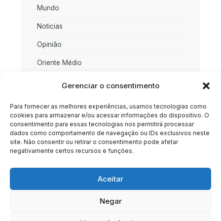
Mundo
Noticias
Opinião
Oriente Médio
Palestina
Gerenciar o consentimento
Política
Para fornecer as melhores experiências, usamos tecnologias como
cookies para armazenar e/ou acessar informações do dispositivo. O
Rússia
consentimento para essas tecnologias nos permitirá processar
dados como comportamento de navegação ou IDs exclusivos neste
Sociedade
site. Não consentir ou retirar o consentimento pode afetar
negativamente certos recursos e funções.
Uncategorized
Aceitar
Negar
HOME
SOBRE
BRASIL
DOE AGORA