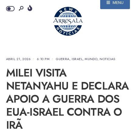
MENU
ABRIL 21, 2026
•
6:10 PM
•
GUERRA
,
ISRAEL
,
MUNDO
,
NOTICIAS
MILEI VISITA
NETANYAHU E DECLARA
APOIO A GUERRA DOS
EUA-ISRAEL CONTRA O
IRÃ