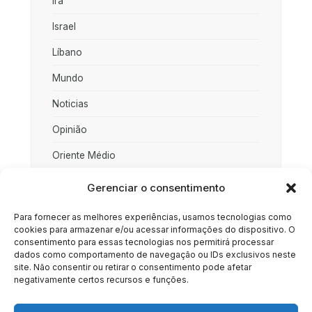
Irã
Israel
Líbano
Mundo
Noticias
Opinião
Oriente Médio
Palestina
Gerenciar o consentimento
Política
Para fornecer as melhores experiências, usamos tecnologias como
cookies para armazenar e/ou acessar informações do dispositivo. O
Rússia
consentimento para essas tecnologias nos permitirá processar
dados como comportamento de navegação ou IDs exclusivos neste
Sociedade
site. Não consentir ou retirar o consentimento pode afetar
negativamente certos recursos e funções.
Uncategorized