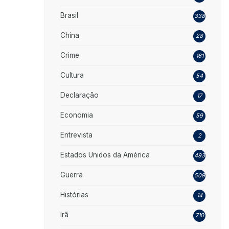
Brasil
338
China
28
Crime
161
Cultura
54
Declaração
17
Economia
59
Entrevista
2
Estados Unidos da América
493
Guerra
509
Histórias
14
Irã
710