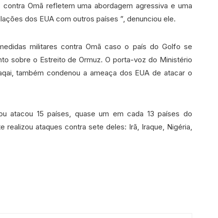
p contra Omã refletem uma abordagem agressiva e uma
elações dos EUA com outros países ”, denunciou ele.
medidas militares contra Omã caso o país do Golfo se
unto sobre o Estreito de Ormuz. O porta-voz do Ministério
 Baqai, também condenou a ameaça dos EUA de atacar o
u atacou 15 países, quase um em cada 13 países do
realizou ataques contra sete deles: Irã, Iraque, Nigéria,