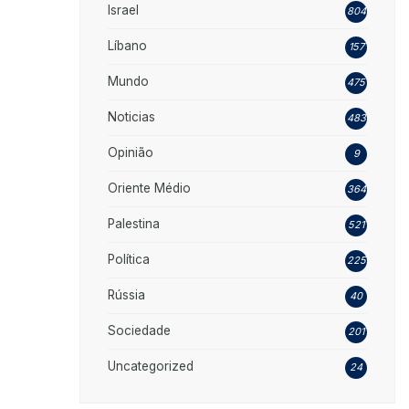
Israel
804
Líbano
157
Mundo
475
Noticias
483
Opinião
9
Oriente Médio
364
Palestina
521
Política
225
Rússia
40
Sociedade
201
Uncategorized
24