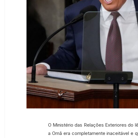
O Ministério das Relações Exteriores do 
a Omã era completamente inaceitável e q