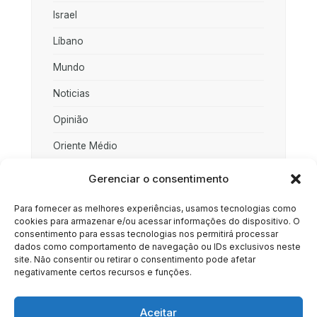
Israel
Líbano
Mundo
Noticias
Opinião
Oriente Médio
Palestina
Gerenciar o consentimento
Política
Para fornecer as melhores experiências, usamos tecnologias como
cookies para armazenar e/ou acessar informações do dispositivo. O
Rússia
consentimento para essas tecnologias nos permitirá processar
dados como comportamento de navegação ou IDs exclusivos neste
Sociedade
site. Não consentir ou retirar o consentimento pode afetar
negativamente certos recursos e funções.
Uncategorized
Aceitar