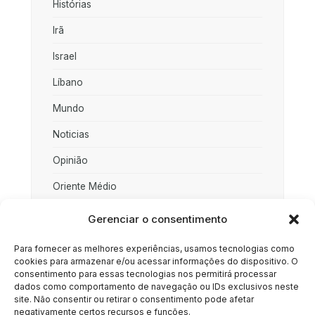
Histórias
Irã
Israel
Líbano
Mundo
Noticias
Opinião
Oriente Médio
Palestina
Gerenciar o consentimento
Política
Para fornecer as melhores experiências, usamos tecnologias como
cookies para armazenar e/ou acessar informações do dispositivo. O
Rússia
consentimento para essas tecnologias nos permitirá processar
dados como comportamento de navegação ou IDs exclusivos neste
Sociedade
site. Não consentir ou retirar o consentimento pode afetar
negativamente certos recursos e funções.