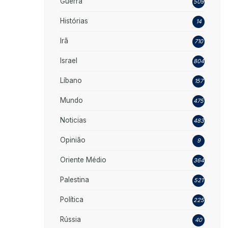
Guerra
509
Histórias
14
Irã
710
Israel
804
Líbano
157
Mundo
475
Noticias
483
Opinião
9
Oriente Médio
364
Palestina
521
Política
225
Rússia
40