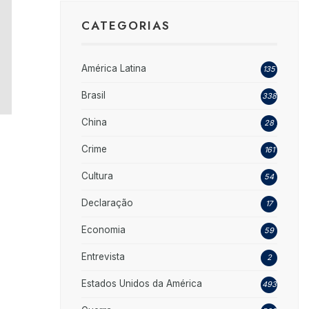
CATEGORIAS
América Latina
135
Brasil
338
China
28
Crime
161
Cultura
54
Declaração
17
Economia
59
Entrevista
2
Estados Unidos da América
493