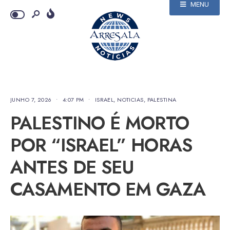
MENU
JUNHO 7, 2026
•
4:07 PM
•
ISRAEL
,
NOTICIAS
,
PALESTINA
PALESTINO É MORTO
POR “ISRAEL” HORAS
ANTES DE SEU
CASAMENTO EM GAZA