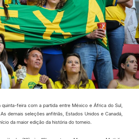
inta-feira com a partida entre México e África do Sul,
 As demais seleções anfitriãs, Estados Unidos e Canadá,
ício da maior edição da história do torneio.