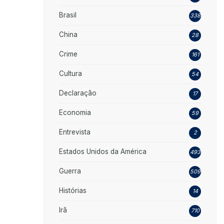
Brasil
338
China
28
Crime
161
Cultura
54
Declaração
17
Economia
59
Entrevista
2
Estados Unidos da América
493
Guerra
509
Histórias
14
Irã
710