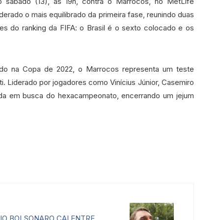
o sábado (13), às 19h, contra o Marrocos, no MetLife
erado o mais equilibrado da primeira fase, reunindo duas
es do ranking da FIFA: o Brasil é o sexto colocado e os
ado na Copa de 2022, o Marrocos representa um teste
ti. Liderado por jogadores como Vinícius Júnior, Casemiro
nhada em busca do hexacampeonato, encerrando um jejum
VIO BOLSONARO CAI ENTRE