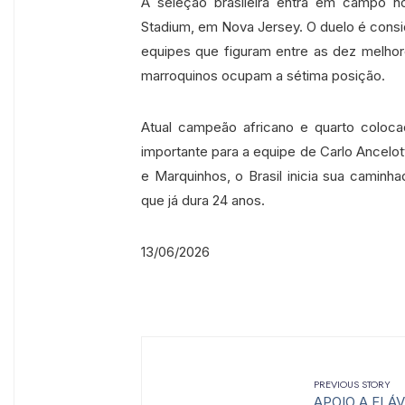
A seleção brasileira entra em campo n
Stadium, em Nova Jersey. O duelo é consid
equipes que figuram entre as dez melhor
marroquinos ocupam a sétima posição.
Atual campeão africano e quarto coloc
importante para a equipe de Carlo Ancelot
e Marquinhos, o Brasil inicia sua cami
que já dura 24 anos.
13/06/2026
PREVIOUS STORY
←
APOIO A FLÁ