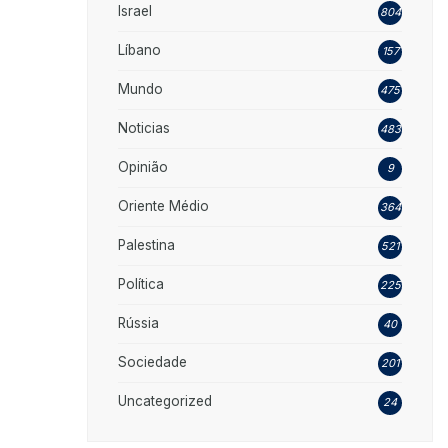
Israel
804
Líbano
157
Mundo
475
Noticias
483
Opinião
9
Oriente Médio
364
Palestina
521
Política
225
Rússia
40
Sociedade
201
Uncategorized
24