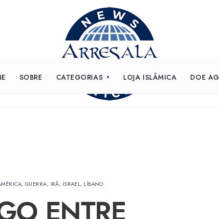
ME
SOBRE
CATEGORIAS
LOJA ISLÂMICA
DOE A
AMÉRICA
,
GUERRA
,
IRÃ
,
ISRAEL
,
LÍBANO
GO ENTRE