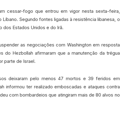
m cessar-fogo que entrou em vigor nesta sexta-feira,
o Líbano. Segundo fontes ligadas à resistência libanesa, o
 dos Estados Unidos e do Irã.
suspender as negociações com Washington em resposta
tes do Hezbollah afirmaram que a manutenção da trégua
 parte de Israel.
ensos deixaram pelo menos 47 mortos e 39 feridos em
llah informou ter realizado emboscadas e ataques contra
ondeu com bombardeios que atingiram mais de 80 alvos no