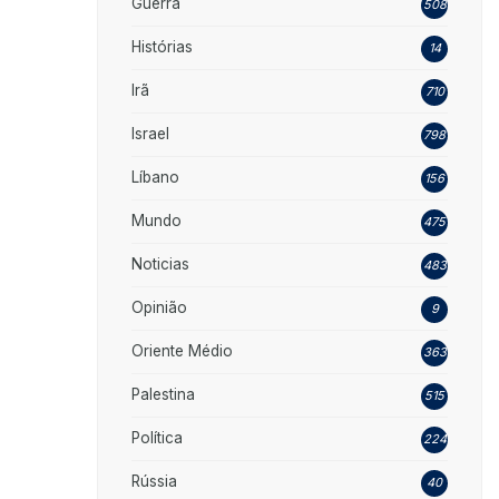
Guerra
508
Histórias
14
Irã
710
Israel
798
Líbano
156
Mundo
475
Noticias
483
Opinião
9
Oriente Médio
363
Palestina
515
Política
224
Rússia
40