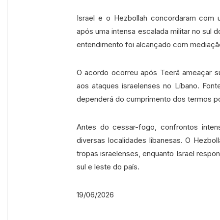
Israel e o Hezbollah concordaram com u
após uma intensa escalada militar no sul d
entendimento foi alcançado com mediação
O acordo ocorreu após Teerã ameaçar 
aos ataques israelenses no Líbano. Fon
dependerá do cumprimento dos termos por
Antes do cessar-fogo, confrontos int
diversas localidades libanesas. O Hezbo
tropas israelenses, enquanto Israel resp
sul e leste do país.
19/06/2026