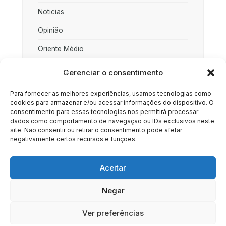
Noticias
Opinião
Oriente Médio
Palestina
Gerenciar o consentimento
Política
Para fornecer as melhores experiências, usamos tecnologias como
cookies para armazenar e/ou acessar informações do dispositivo. O
Rússia
consentimento para essas tecnologias nos permitirá processar
dados como comportamento de navegação ou IDs exclusivos neste
Sociedade
site. Não consentir ou retirar o consentimento pode afetar
negativamente certos recursos e funções.
Uncategorized
Aceitar
Negar
HOME
SOBRE
BRASIL
DOE AGORA
Ver preferências