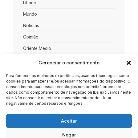
Líbano
Mundo
Noticias
Opinião
Oriente Médio
Palestina
Gerenciar o consentimento
Política
Para fornecer as melhores experiências, usamos tecnologias como
cookies para armazenar e/ou acessar informações do dispositivo. O
Rússia
consentimento para essas tecnologias nos permitirá processar
dados como comportamento de navegação ou IDs exclusivos neste
Sociedade
site. Não consentir ou retirar o consentimento pode afetar
negativamente certos recursos e funções.
Uncategorized
Aceitar
Negar