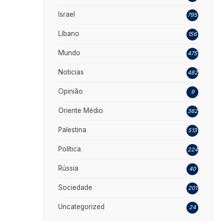
Israel
795
Líbano
156
Mundo
475
Noticias
482
Opinião
9
Oriente Médio
362
Palestina
513
Política
224
Rússia
40
Sociedade
201
Uncategorized
24