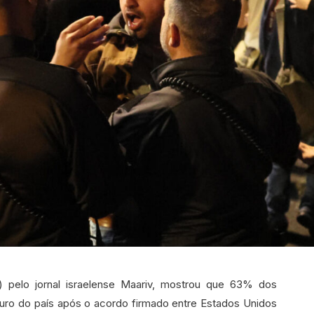
 pelo jornal israelense Maariv, mostrou que 63% dos
uro do país após o acordo firmado entre Estados Unidos