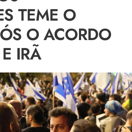
ES TEME O
PÓS O ACORDO
E IRÃ