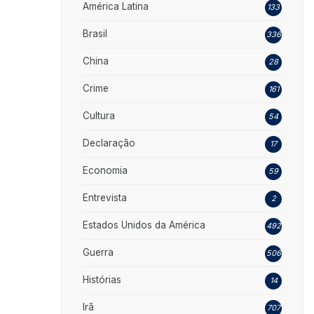
América Latina
133
Brasil
336
China
28
Crime
161
Cultura
54
Declaração
17
Economia
59
Entrevista
2
Estados Unidos da América
492
Guerra
506
Histórias
14
Irã
707