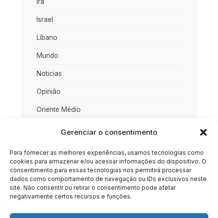
Irã
Israel
Líbano
Mundo
Noticias
Opinião
Oriente Médio
Palestina
Gerenciar o consentimento
Política
Para fornecer as melhores experiências, usamos tecnologias como
cookies para armazenar e/ou acessar informações do dispositivo. O
Rússia
consentimento para essas tecnologias nos permitirá processar
dados como comportamento de navegação ou IDs exclusivos neste
Sociedade
site. Não consentir ou retirar o consentimento pode afetar
negativamente certos recursos e funções.
Uncategorized