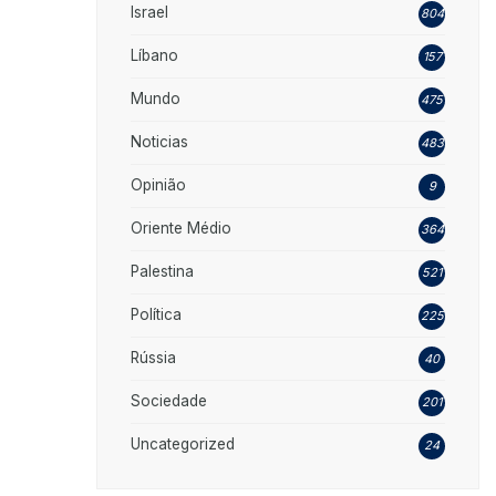
Israel
804
Líbano
157
Mundo
475
Noticias
483
Opinião
9
Oriente Médio
364
Palestina
521
Política
225
Rússia
40
Sociedade
201
Uncategorized
24