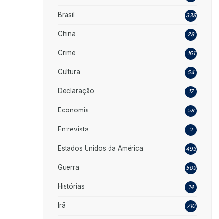
Brasil
338
China
28
Crime
161
Cultura
54
Declaração
17
Economia
59
Entrevista
2
Estados Unidos da América
493
Guerra
509
Histórias
14
Irã
710