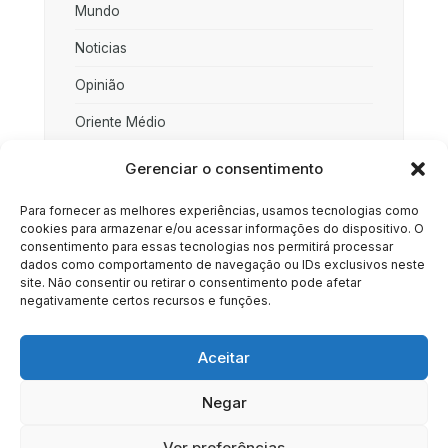
Mundo
Noticias
Opinião
Oriente Médio
Palestina
Gerenciar o consentimento
Política
Para fornecer as melhores experiências, usamos tecnologias como
cookies para armazenar e/ou acessar informações do dispositivo. O
Rússia
consentimento para essas tecnologias nos permitirá processar
dados como comportamento de navegação ou IDs exclusivos neste
Sociedade
site. Não consentir ou retirar o consentimento pode afetar
negativamente certos recursos e funções.
Uncategorized
Aceitar
Negar
HOME
SOBRE
BRASIL
DOE AGORA
Ver preferências