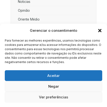
Noticias
Opinião
Oriente Médio
Palestina
Gerenciar o consentimento
Política
Para fornecer as melhores experiências, usamos tecnologias como
cookies para armazenar e/ou acessar informações do dispositivo. O
Rússia
consentimento para essas tecnologias nos permitirá processar
dados como comportamento de navegação ou IDs exclusivos neste
Sociedade
site. Não consentir ou retirar o consentimento pode afetar
negativamente certos recursos e funções.
Uncategorized
Aceitar
Negar
HOME
SOBRE
BRASIL
DOE AGORA
Ver preferências