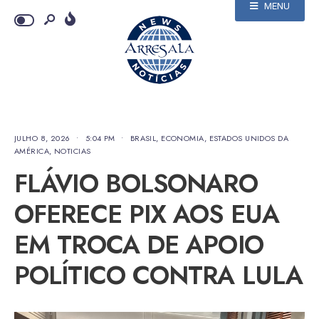
MENU
JULHO 8, 2026
•
5:04 PM
•
BRASIL
,
ECONOMIA
,
ESTADOS UNIDOS DA
AMÉRICA
,
NOTICIAS
FLÁVIO BOLSONARO
OFERECE PIX AOS EUA
EM TROCA DE APOIO
POLÍTICO CONTRA LULA