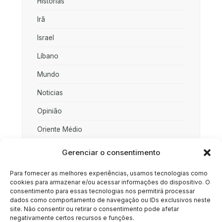
Histórias
Irã
Israel
Líbano
Mundo
Noticias
Opinião
Oriente Médio
Palestina
Gerenciar o consentimento
Política
Para fornecer as melhores experiências, usamos tecnologias como
cookies para armazenar e/ou acessar informações do dispositivo. O
Rússia
consentimento para essas tecnologias nos permitirá processar
dados como comportamento de navegação ou IDs exclusivos neste
Sociedade
site. Não consentir ou retirar o consentimento pode afetar
negativamente certos recursos e funções.
Uncategorized