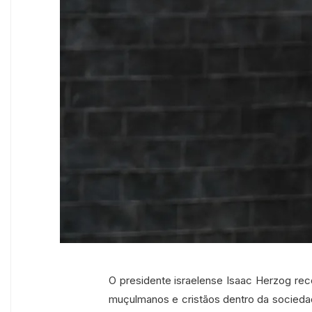
O presidente israelense Isaac Herzog re
muçulmanos e cristãos dentro da socieda