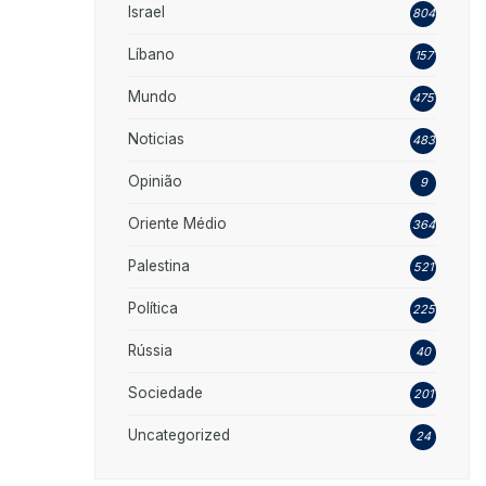
Israel
804
Líbano
157
Mundo
475
Noticias
483
Opinião
9
Oriente Médio
364
Palestina
521
Política
225
Rússia
40
Sociedade
201
Uncategorized
24