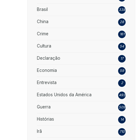
Brasil
338
China
28
Crime
161
Cultura
54
Declaração
17
Economia
59
Entrevista
2
Estados Unidos da América
493
Guerra
509
Histórias
14
Irã
710