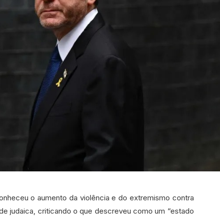
conheceu o aumento da violência e do extremismo contra
de judaica, criticando o que descreveu como um “estado