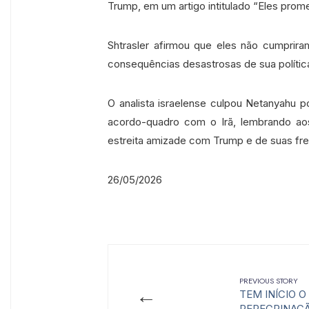
Trump, em um artigo intitulado “Eles prome
Shtrasler afirmou que eles não cumprira
consequências desastrosas de sua política
O analista israelense culpou Netanyahu po
acordo-quadro com o Irã, lembrando ao
estreita amizade com Trump e de suas fr
26/05/2026
PREVIOUS STORY
←
TEM INÍCIO O 
PEREGRINAÇÃ