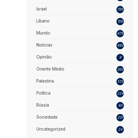
Israel
795
Líbano
156
Mundo
475
Noticias
482
Opinião
9
Oriente Médio
362
Palestina
513
Política
224
Rússia
40
Sociedade
201
Uncategorized
24