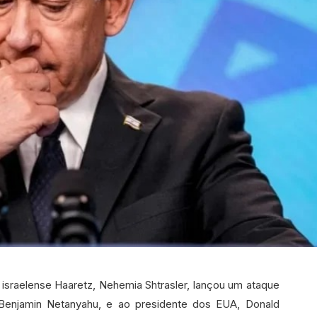
l israelense Haaretz, Nehemia Shtrasler, lançou um ataque
, Benjamin Netanyahu, e ao presidente dos EUA, Donald