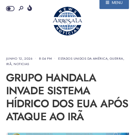
MENU
JUNHO 12, 2026
•
8:04 PM
•
ESTADOS UNIDOS DA AMÉRICA
,
GUERRA
,
IRÃ
,
NOTICIAS
GRUPO HANDALA
INVADE SISTEMA
HÍDRICO DOS EUA APÓS
ATAQUE AO IRÃ