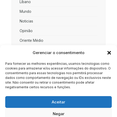
Líbano
Mundo
Noticias
Opinião
Oriente Médio
Palestina
Gerenciar o consentimento
Política
Para fornecer as melhores experiências, usamos tecnologias como
cookies para armazenar e/ou acessar informações do dispositivo. O
Rússia
consentimento para essas tecnologias nos permitirá processar
dados como comportamento de navegação ou IDs exclusivos neste
Sociedade
site. Não consentir ou retirar o consentimento pode afetar
negativamente certos recursos e funções.
Uncategorized
Aceitar
Negar